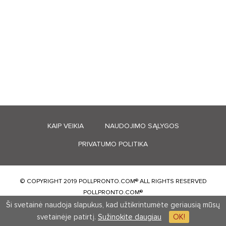
KAIP VEIKIA
NAUDOJIMO SĄLYGOS
PRIVATUMO POLITIKA
© COPYRIGHT 2019 POLLPRONTO.COM® ALL RIGHTS RESERVED
POLLPRONTO.COM®
Ši svetainė naudoja slapukus, kad užtikrintumėte geriausią mūsų
svetainėje patirtį.
Sužinokite daugiau
OK!