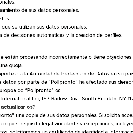
onales.
esamiento de sus datos personales.
atos.
que se utilizan sus datos personales.
 de decisiones automáticas y la creación de perfiles.
 se están procesando incorrectamente o tiene objecione
una queja.
orte o a la Autoridad de Protección de Datos en su país 
 datos por parte de “Pollpronto” ha afectado sus derec
Europea de “Pollpronto” es
 International Inc, 157 Barlow Drive South Brooklin, NY 1
actualizarlos?
pronto” una copia de sus datos personales. Si solicita ac
alquier requisito legal vinculante y excepciones, incluy
tos, solicitaremos un certificado de identidad e informac