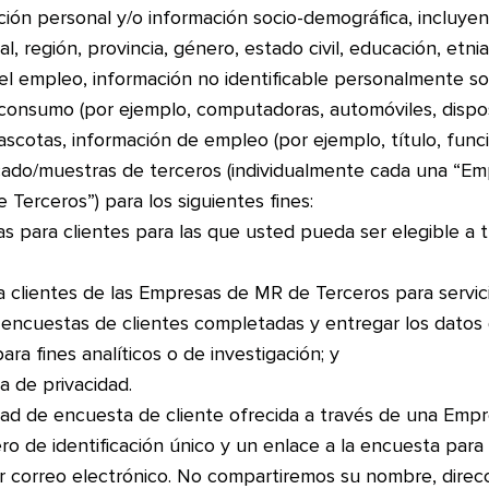
ión personal y/o información socio-demográfica, incluyend
al, región, provincia, género, estado civil, educación, etn
 el empleo, información no identificable personalmente s
consumo (por ejemplo, computadoras, automóviles, disposit
otas, información de empleo (por ejemplo, título, función, 
ado/muestras de terceros (individualmente cada una “E
Terceros”) para los siguientes fines:
tas para clientes para las que usted pueda ser elegible a
a clientes de las Empresas de MR de Terceros para servic
encuestas de clientes completadas y entregar los datos 
ra fines analíticos o de investigación; y
a de privacidad.
idad de encuesta de cliente ofrecida a través de una Emp
 de identificación único y un enlace a la encuesta para 
por correo electrónico. No compartiremos su nombre, dire